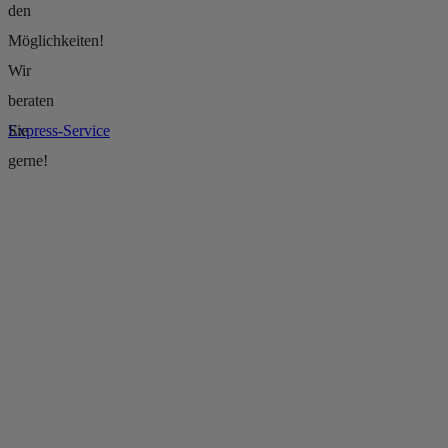
den
Möglichkeiten!
Wir
beraten
Express-Service
Sie
gerne!