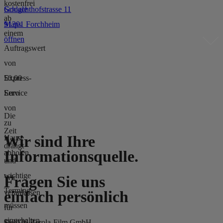
kostenfrei
Schlachthofstrasse 11
Google
ab
91301 Forchheim
Maps
einem
öffnen
Auftragswert
von
50,00
Express-
Euro
Service
von
Die
zu
Zeit
Wir sind Ihre
Hause
drängt
Informationsquelle.
abholen.
und
wichtige
Fragen Sie uns
Wir
Termine
einfach persönlich
veranlassen
müssen
für
eingehalten
© 2026 Berola-Film GmbH
Sie