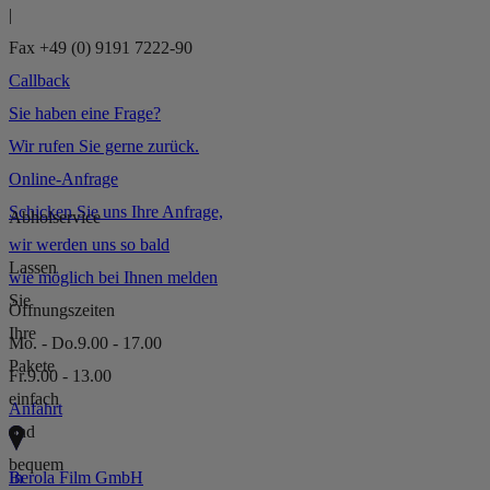
|
Fax
+49 (0) 9191 7222-90
Callback
Sie haben eine Frage?
Wir rufen Sie gerne zurück.
Online-Anfrage
Schicken Sie uns Ihre Anfrage,
Abholservice
wir werden uns so bald
Lassen
wie möglich bei Ihnen melden
Sie
Öffnungszeiten
Ihre
Mo. - Do.
9.00 - 17.00
Pakete
Fr.
9.00 - 13.00
einfach
Anfahrt
und
bequem
Berola Film GmbH
In