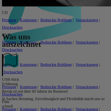
CD
Pressung
|
Kopierung
|
Bedruckte Rohlinge
|
Verpackungen
|
Drucksachen
Was uns
DVD
auszeichnet
Pressung
|
Kopierung
|
Bedruckte Rohlinge
|
Verpackungen
|
Drucksachen
Blu-Ray
Pressung
|
Kopierung
|
Bedruckte Rohlinge
|
Verpackungen
|
Drucksachen
USB-Stick
Erfahrung
Pressung
|
Kopierung
|
Bedruckte Rohlinge
|
Verpackungen
|
Berola ist seit über 60 Jahren im Business!
Drucksachen
In Sachen Beratung, Zuverlässigkeit und Flexibilität macht uns so
Film
schnell
Pressung
|
Kopierung
|
Bedruckte Rohlinge
|
Verpackungen
|